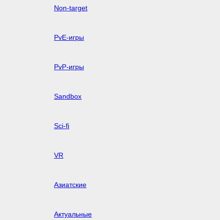
Non-target
PvE-игры
PvP-игры
Sandbox
Sci-fi
VR
Азиатские
Актуальные