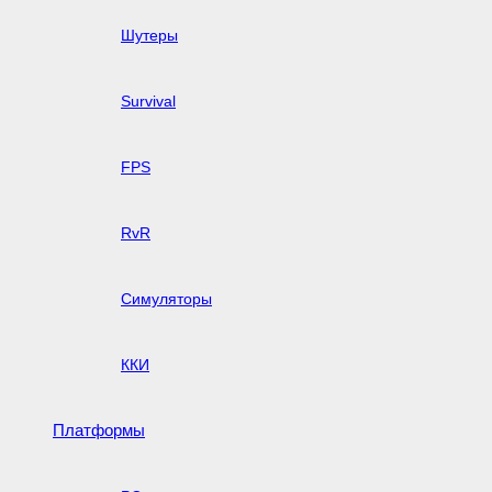
Шутеры
Survival
FPS
RvR
Симуляторы
ККИ
Платформы