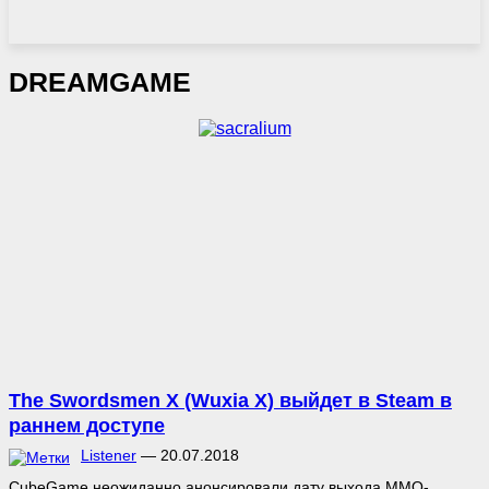
DREAMGAME
The Swordsmen X (Wuxia X) выйдет в Steam в
раннем доступе
Listener
—
20.07.2018
CubeGame неожиданно анонсировали дату выхода MMO-