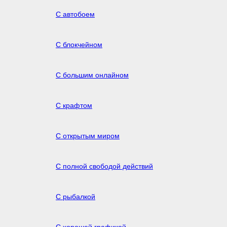
С автобоем
С блокчейном
С большим онлайном
С крафтом
С открытым миром
С полной свободой действий
С рыбалкой